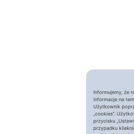
Informujemy, że n
informacje na te
Użytkownik poprz
„cookies”. Użytko
przycisku „Ustawi
przypadku kliekn