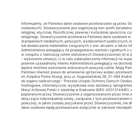
Informujemy, że Państwa dane osobowe przetwarzane są przez Stowa
osobowych). Stowarzyszenie jest organizacją non-profit (działalno
religijnej, etycznej, filozoficznej, prawnej i kulturalnej spuścizn
religijnego. Stowarzyszenie przetwarza Państwa dane osobowe w 
(kampaniach medialnych, petycjach, wydarzeniach publicznych, k
lub dostarczenia materiałów związanych z ww. akcjami, a także inf
Administratora polegający na propagowaniu wartości zgodnych z 
w związku z realizacją celów statutowych Stowarzyszenia); b) w 
– wykonanie umowy); c) w celu zabezpieczenia informacji na wypad
prawnie uzasadniony interes Administratora polegający na dochod
będzie możliwe wykonanie wskazanych powyżej celów. Mają Państw
Państwo również prawo do wniesienia sprzeciwu wobec przetwarza
im. Księdza Piotra Skargi, przy ul. Augustiańskiej 28, 31-064 Kr
do organu nadzorczego – Prezesa Urzędu Ochrony Danych Osobow
hostingowe, informatyczne, wysyłkowe oraz dostawcy oprogramow
Maryi Królowej Polski z siedzibą w Krakowie (KRS: 0001214490),
popieranymi przez Stowarzyszenie a organizowanymi przez inne 
dotyczące indywidualnej osoby, związane z tym przetwarzaniem n
powyżej), w jakim zostały pozyskane przez Stowarzyszenie, nie d
dane osobowe będą przetwarzane wyłącznie w zakresie niezbędny