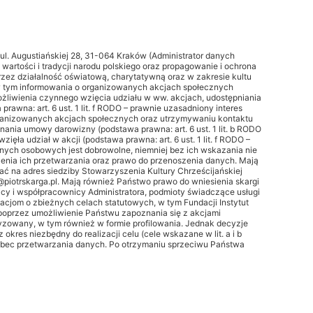
ul. Augustiańskiej 28, 31-064 Kraków (Administrator danych
wartości i tradycji narodu polskiego oraz propagowanie i ochrona
 poprzez działalność oświatową, charytatywną oraz w zakresie kultu
 w tym informowania o organizowanych akcjach społecznych
żliwienia czynnego wzięcia udziału w ww. akcjach, udostępniania
awna: art. 6 ust. 1 lit. f RODO – prawnie uzasadniony interes
rganizowanych akcjach społecznych oraz utrzymywaniu kontaktu
ania umowy darowizny (podstawa prawna: art. 6 ust. 1 lit. b RODO
a udział w akcji (podstawa prawna: art. 6 ust. 1 lit. f RODO –
anych osobowych jest dobrowolne, niemniej bez ich wskazania nie
enia ich przetwarzania oraz prawo do przenoszenia danych. Mają
 na adres siedziby Stowarzyszenia Kultury Chrześcijańskiej
@piotrskarga.pl. Mają również Państwo prawo do wniesienia skargi
 i współpracownicy Administratora, podmioty świadczące usługi
jom o zbieżnych celach statutowych, w tym Fundacji Instytut
poprzez umożliwienie Państwu zapoznania się z akcjami
zowany, w tym również w formie profilowania. Jednak decyzje
s niezbędny do realizacji celu (cele wskazane w lit. a i b
 wobec przetwarzania danych. Po otrzymaniu sprzeciwu Państwa