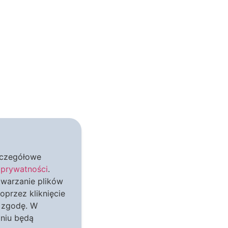
Szczegółowe
 prywatności
.
twarzanie plików
oprzez kliknięcie
a zgodę. W
aniu będą