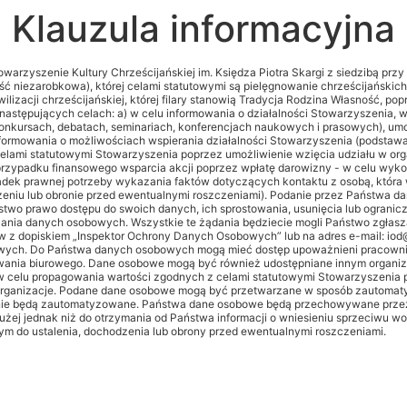
Klauzula informacyjna
rzyszenie Kultury Chrześcijańskiej im. Księdza Piotra Skargi z siedzibą przy 
ść niezarobkowa), której celami statutowymi są pielęgnowanie chrześcijańskich 
y cywilizacji chrześcijańskiej, której filary stanowią Tradycja Rodzina Własność,
następujących celach: a) w celu informowania o działalności Stowarzyszenia,
onkursach, debatach, seminariach, konferencjach naukowych i prasowych), umo
ormowania o możliwościach wspierania działalności Stowarzyszenia (podstawa pr
celami statutowymi Stowarzyszenia poprzez umożliwienie wzięcia udziału w o
przypadku finansowego wsparcia akcji poprzez wpłatę darowizny - w celu wykon
ek prawnej potrzeby wykazania faktów dotyczących kontaktu z osobą, która wzięł
zeniu lub obronie przed ewentualnymi roszczeniami). Podanie przez Państwa d
o prawo dostępu do swoich danych, ich sprostowania, usunięcia lub ogranicz
nia danych osobowych. Wszystkie te żądania będziecie mogli Państwo zgłaszać
aków z dopiskiem „Inspektor Ochrony Danych Osobowych” lub na adres e-mail: iod
ych. Do Państwa danych osobowych mogą mieć dostęp upoważnieni pracownicy
ania biurowego. Dane osobowe mogą być również udostępniane innym organizac
 w celu propagowania wartości zgodnych z celami statutowymi Stowarzyszenia 
organizacje. Podane dane osobowe mogą być przetwarzane w sposób zautomaty
ie będą zautomatyzowane. Państwa dane osobowe będą przechowywane przez okre
łużej jednak niż do otrzymania od Państwa informacji o wniesieniu sprzeciwu
m do ustalenia, dochodzenia lub obrony przed ewentualnymi roszczeniami.